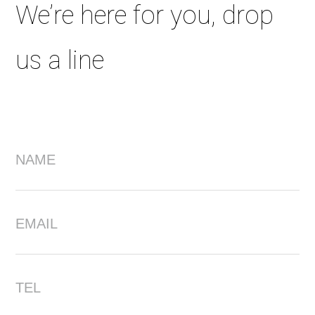
We’re here for you, drop
us a line
NAME
EMAIL
TEL